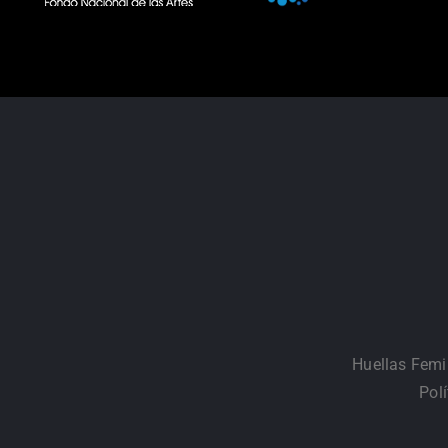
Huellas Femi
Pol