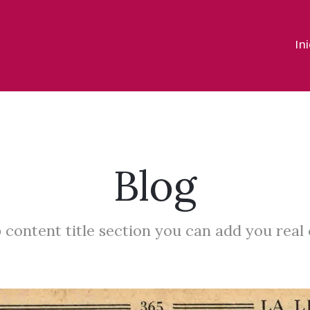
In
Blog
 content title section you can add you real