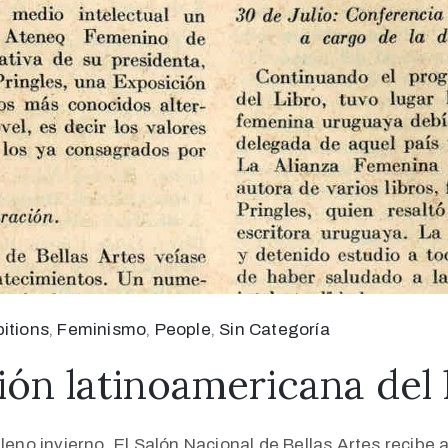
bitions
‚
Feminismo
‚
People
‚
Sin Categoría
ión latinoamericana del 
pleno invierno. El Salón Nacional de Bellas Artes recibe