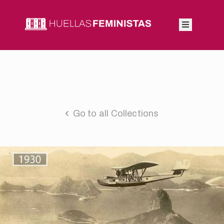
Inicio
Autoras
Integrantes
Go to all Collections
Blog