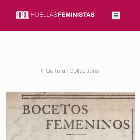
Inicio
Autoras
Integrantes
Go to all Collections
Blog