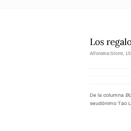
Los regal
Alfonsina Storni
, 1
De la columna
Bo
seudónimo Tao L