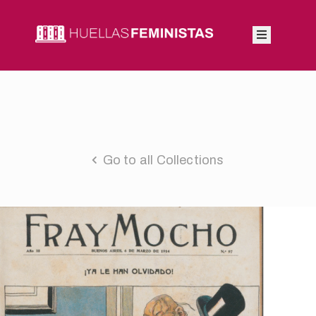
Inicio
Autoras
Integrantes
Go to all Collections
Blog