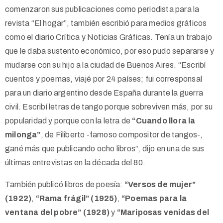
comenzaron sus publicaciones como periodista para la
revista
“El hogar”
, también escribió para medios gráficos
como el diario
Crítica y Noticias Gráficas.
Tenía
un trabajo
q
ue le daba sustento económico, por eso pudo separarse y
mudarse con su hijo a la ciudad de Buenos Aires. “Escribí
cuentos y poemas, viajé por 24 países; fui corresponsal
para un diario argentino desde España durante la guerra
civil. Escribí letras de tango porque sobreviven más, por su
popularidad y porque con la letra de
“Cuando llora la
milonga”
, de Filiberto -famoso compositor de tangos-,
gané más que publicando ocho libros”, dijo en una de sus
últimas entrevistas en la década del 80.
También publicó libros de poesía:
“Versos de mujer”
(1922)
,
“Rama frágil” (1925)
,
“Poemas para la
ventana del pobre” (1928)
y
“Mariposas venidas del