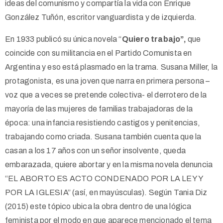
ideas del comunismo y compartía la vida con Enrique
González Tuñón, escritor vanguardista y de izquierda.
En 1933 publicó su única novela “
Quiero trabajo”,
que
coincide con su militancia en el Partido Comunista en
Argentina y eso está plasmado en la trama. Susana Miller, la
protagonista, es una joven que narra en primera persona –
voz que a veces se pretende colectiva- el derrotero de la
mayoría de las mujeres de familias trabajadoras de la
época: una infancia resistiendo castigos y penitencias,
trabajando como criada. Susana también cuenta que la
casan a los 17 años con un señor insolvente, queda
embarazada, quiere abortar y en la misma novela denuncia
“EL ABORTO ES ACTO CONDENADO POR LA LEY Y
POR LA IGLESIA” (así, en mayúsculas). Según Tania Diz
(2015) este tópico ubica la obra dentro de una lógica
feminista por el modo en que aparece mencionado el tema