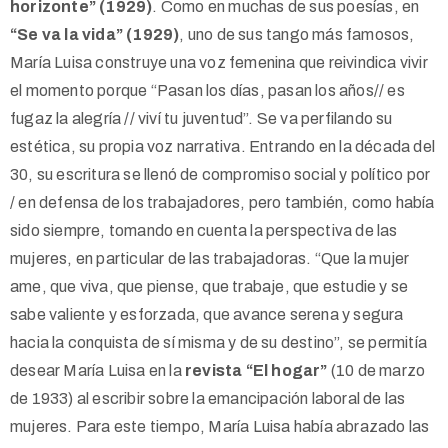
horizonte” (1929)
. Como en muchas de sus poesías, en
“Se va la vida” (1929)
, uno de sus tango más famosos,
María Luisa construye una voz femenina que reivindica vivir
el momento porque “Pasan los días, pasan los años// es
fugaz la alegría // viví tu juventud”. Se va perfilando su
estética, su propia voz narrativa. Entrando en la década del
30, su escritura se llenó de compromiso social y político por
/ en defensa de los trabajadores, pero también, como había
sido siempre, tomando en cuenta la perspectiva de las
mujeres, en particular de las trabajadoras. “Que la mujer
ame, que viva, que piense, que trabaje, que estudie y se
sabe valiente y esforzada, que avance serena y segura
hacia la conquista de sí misma y de su destino”, se permitía
desear María Luisa en la
revista “El hogar”
(10 de marzo
de 1933) al escribir sobre la emancipación laboral de las
mujeres. Para este tiempo, María Luisa había abrazado las