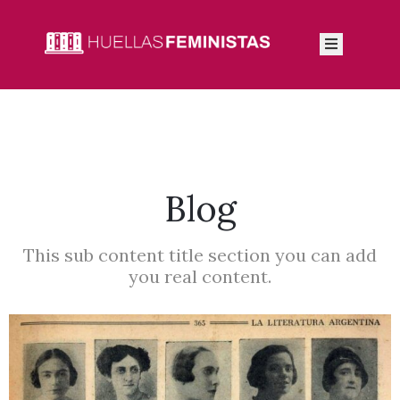
Inicio
Autoras
Integrantes
Blog
Blog
This sub content title section you can add
you real content.
Feminismos
Contacto