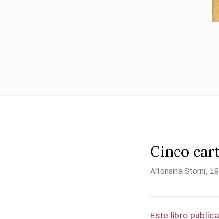
Cinco car
Alfonsina Storni
, 1
Este libro public