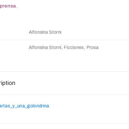
 prensa.
Alfonsina Storni
Alfonsina Storni, Ficciones, Prosa
iption
artas_y_una_golondrina