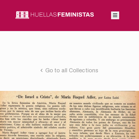
Inicio
Autoras
Integrantes
Go to all Collections
Blog