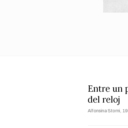
Entre un p
del reloj
Alfonsina Storni
, 1