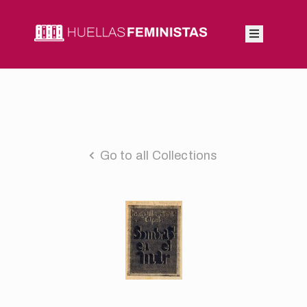
Inicio
Autoras
Integrantes
Go to all Collections
Blog