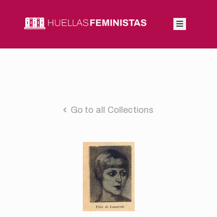
Inicio
Autoras
Integrantes
Go to all Collections
Blog