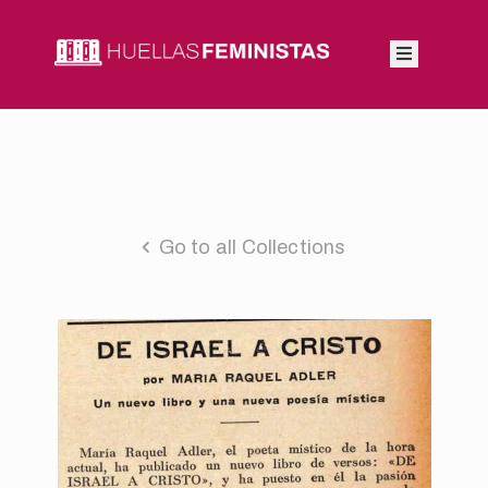
Inicio
Autoras
Integrantes
Go to all Collections
Blog
Feminismos
Contacto