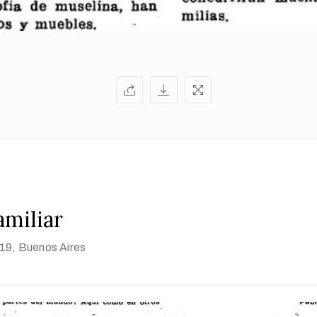
amiliar
919
, Buenos Aires