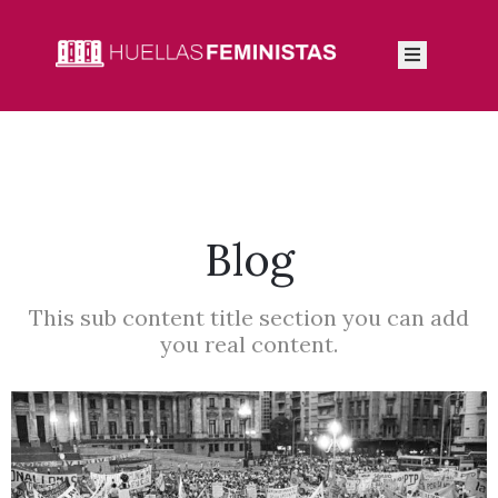
Inicio
Autoras
Integrantes
Blog
Blog
This sub content title section you can add
you real content.
Feminismos
Contacto