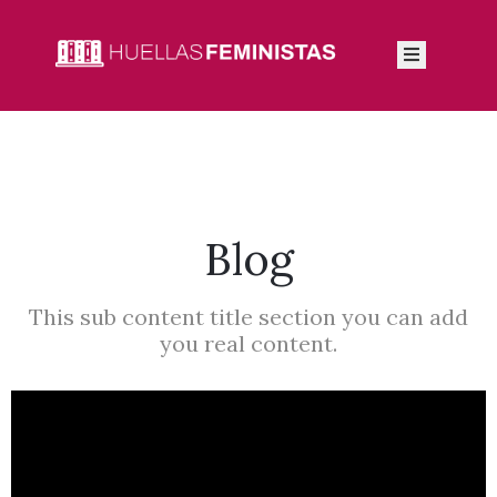
Inicio
Autoras
Integrantes
Blog
Blog
This sub content title section you can add
you real content.
Feminismos
Contacto